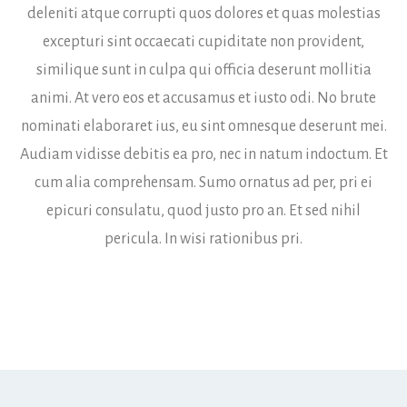
deleniti atque corrupti quos dolores et quas molestias
excepturi sint occaecati cupiditate non provident,
similique sunt in culpa qui officia deserunt mollitia
animi. At vero eos et accusamus et iusto odi. No brute
nominati elaboraret ius, eu sint omnesque deserunt mei.
Audiam vidisse debitis ea pro, nec in natum indoctum. Et
cum alia comprehensam. Sumo ornatus ad per, pri ei
epicuri consulatu, quod justo pro an. Et sed nihil
pericula. In wisi rationibus pri.