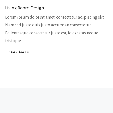
Living Room Design
Ho
ς
Lorem ipsum dolor sit amet, consectetur adipiscing elit.
Lo
Nam sed justo quis justo accumsan consectetur.
Na
Pellentesque consectetur justo est, id egestas neque
Pe
tristique…
tr
READ MORE