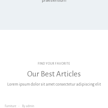
praesentium
FIND YOUR FAVORITE
Our Best Articles
Lorem ipsum dolor sit amet consectetur adipiscing elit
Furniture
By
admin
Tab